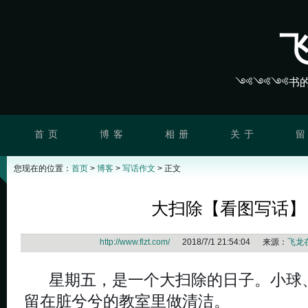
༺༺༺书的
首 页
博 客
相 册
关 于
留
您现在的位置：
首页
>
博客
>
写话作文
> 正文
大扫除【看图写话】
http://www.flzt.com/
2018/7/1 21:54:04 来源：
飞龙
星期五，是一个大扫除的日子。小球
留在脏兮兮的教室里做清洁。